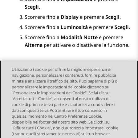
Scegli
.
Scorrere fino a
Display
e premere
Scegli
.
Scorrere fino a
Luminosità
e premere
Scegli
.
Scorrere fino a
Modalità Notte
e premere
Alterna
per attivare o disattivare la funzione.
Utilizziamo i cookie per offrire la migliore esperienza di
navigazione, personalizzare i contenuti, fornire pubblicità
Send Feedback
mirata e analizzare il traffico del sito. Puoi saperne di più o
personalizzare le impostazioni dei cookie cliccando su
"Personalizza le Impostazioni dei Cookie". Se fai clic su
"Accetta tutti i Cookie", acconsenti al nostro utilizzo di
Argomento precedente
Argomento successivo
cookie di prima e terza parte e ci autorizzi a condividere i
Navigazione argomento
dati con questi terzi. Potrai ritirare il tuo consenso in
qualsiasi momento nel Centro Preferenze Cookie,
disponibile nel footer del nostro sito web. Se clicchi su
STAY CONNECTED
"Rifiuta tutti i Cookie", non ci autorizzi a impostare i cookie
(tranne quelli strettamente necessari) sul tuo browser.