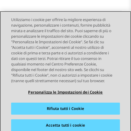
Utilizziamo i cookie per offrire la migliore esperienza di
navigazione, personalizzare i contenuti, fornire pubblicità
Send Feedback
mirata e analizzare il traffico del sito. Puoi saperne di più o
personalizzare le impostazioni dei cookie cliccando su
"Personalizza le Impostazioni dei Cookie". Se fai clic su
"Accetta tutti i Cookie", acconsenti al nostro utilizzo di
Argomento precedente
Argomento successivo
cookie di prima e terza parte e ci autorizzi a condividere i
Navigazione argomento
dati con questi terzi. Potrai ritirare il tuo consenso in
qualsiasi momento nel Centro Preferenze Cookie,
disponibile nel footer del nostro sito web. Se clicchi su
STAY CONNECTED
"Rifiuta tutti i Cookie", non ci autorizzi a impostare i cookie
(tranne quelli strettamente necessari) sul tuo browser.
Personalizza le Impostazioni dei Cookie
Rifiuta tutti i Cookie
Mappa del sito
Condizioni d'uso
Privacy
Politica sui cookie
Marchi commerciali
Accessibilità
Accetta tutti i cookie
© 2026 Avaya LLC