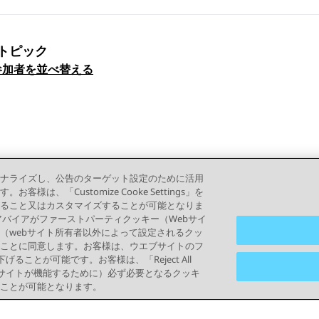
トピック
ックナビゲーション
参加者を並べ替える
ナライズし、公告のターゲット設定のために活用
「Customize Cooke Settings」を
ること又はカスタマイズすることが可能となりま
って、アバイアがファーストパーティクッキー（Webサイ
（webサイト所有者以外によって設定されるクッ
ことに同意します。お客様は、ウエブサイトのフ
り下げることが可能です。お客様は、「Reject All
ブサイトが機能するために）必ず必要となるクッキ
ことが可能となります。