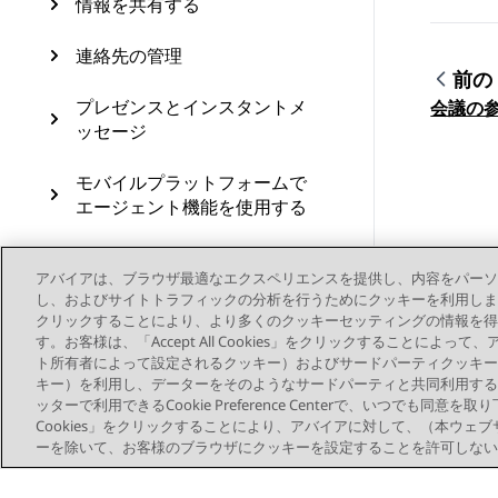
情報を共有する
連絡先の管理
前の
トピ
プレゼンスとインスタントメ
会議の
ッセージ
モバイルプラットフォームで
エージェント機能を使用する
Avaya Workplace クライアン
アバイアは、ブラウザ最適なエクスペリエンスを提供し、内容をパーソ
ト 設定の手動構成
し、およびサイトトラフィックの分析を行うためにクッキーを利用します。お客様は、
クリックすることにより、より多くのクッキーセッティングの情報を得
Avaya Workplace クライアン
す。お客様は、「Accept All Cookies」をクリックすることによ
トをアンインストールおよび
ト所有者によって設定されるクッキー）およびサードパーティクッキー
アップグレードする
キー）を利用し、データーをそのようなサードパーティと共同利用する
ッターで利用できるCookie Preference Centerで、いつでも同意を取
トラブルシューティング
Cookies」をクリックすることにより、アバイアに対して、（本ウェ
ーを除いて、お客様のブラウザにクッキーを設定することを許可しない
Windows プラットフォーム
でボタンモジュールおよびエ