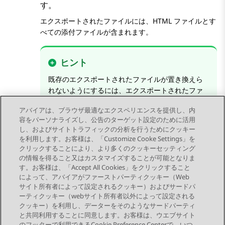
す。
エクスポートされたファイルには、HTML ファイルとす
べての添付ファイルが含まれます。
ヒント
既存のエクスポートされたファイルが置き換えら
れないようにするには、エクスポートされたファ
イルのコンテンツを別のディレクトリに展開する
アバイアは、ブラウザ最適なエクスペリエンスを提供し、内
か、ファイル名を変更してください。
容をパーソナライズし、公告のターゲット設定のために活用
し、およびサイトトラフィックの分析を行うためにクッキー
を利用します。お客様は、「Customize Cooke Settings」を
クリックすることにより、より多くのクッキーセッティング
の情報を得ること又はカスタマイズすることが可能となりま
す。お客様は、「Accept All Cookies」をクリックすること
によって、アバイアがファーストパーティクッキー（Web
Send Feedback
サイト所有者によって設定されるクッキー）およびサードパ
ーティクッキー（webサイト所有者以外によって設定される
クッキー）を利用し、データーをそのようなサードパーティ
と共同利用することに同意します。お客様は、ウエブサイト
前のトピック
次のトピック
のフッターで利用できるCookie Preference Centerで、いつ