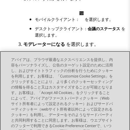
モバイルクライアント：
を選択します。
デスクトップクライアント：
会議のステータス
を
選択します。
モデレーターになる
を選択します。
キーパッドを使用してモデレーターコードを入力
アバイアは、ブラウザ最適なエクスペリエンスを提供し、内
します。
容をパーソナライズし、公告のターゲット設定のために活用
これで会議のモデレーターとなります。
し、およびサイトトラフィックの分析を行うためにクッキー
を利用します。お客様は、「Customize Cooke Settings」を
クリックすることにより、より多くのクッキーセッティング
の情報を得ること又はカスタマイズすることが可能となりま
す。お客様は、「Accept All Cookies」をクリックすること
によって、アバイアがファーストパーティクッキー（Web
Send Feedback
サイト所有者によって設定されるクッキー）およびサードパ
ーティクッキー（webサイト所有者以外によって設定される
クッキー）を利用し、データーをそのようなサードパーティ
と共同利用することに同意します。お客様は、ウエブサイト
前のトピック
次のトピック
のフッターで利用できるCookie Preference Centerで、いつ
トピックナビゲーション