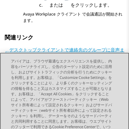
または
をクリックします。
Avaya Workplace
クライアント
で会議通話が開始され
ます。
関連リンク
デスクトップクライアントで連絡先のグループに音声ま
たはビデオ通話を発信する
アバイアは、ブラウザ最適なエクスペリエンスを提供し、内
会議設定を変更する
容をパーソナライズし、公告のターゲット設定のために活用
し、およびサイトトラフィックの分析を行うためにクッキー
を利用します。お客様は、「Customize Cooke Settings」を
クリックすることにより、より多くのクッキーセッティング
の情報を得ること又はカスタマイズすることが可能となりま
す。お客様は、「Accept All Cookies」をクリックすること
によって、アバイアがファーストパーティクッキー（Web
Send Feedback
サイト所有者によって設定されるクッキー）およびサードパ
ーティクッキー（webサイト所有者以外によって設定される
クッキー）を利用し、データーをそのようなサードパーティ
と共同利用することに同意します。お客様は、ウエブサイト
前のトピック
次のトピック
のフッターで利用できるCookie Preference Centerで、いつ