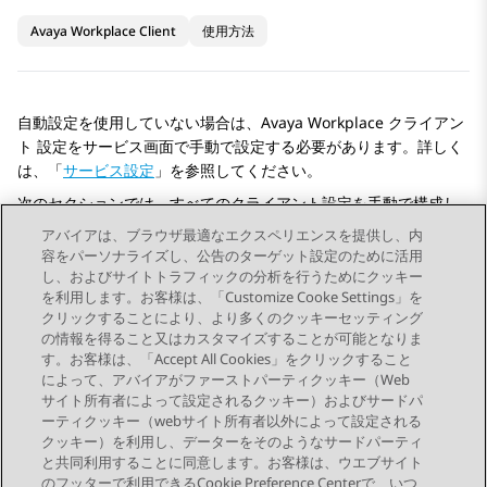
Avaya Workplace Client
使用方法
自動設定を使用していない場合は、
Avaya Workplace
クライアン
ト
設定を
サービス
画面で手動で設定する必要があります。詳しく
は、「
サービス設定
」を参照してください。
次のセクションでは、すべてのクライアント設定を手動で構成し
て更新する方法について説明します。クライアント設定を手動で
アバイアは、ブラウザ最適なエクスペリエンスを提供し、内
設定または更新した後、
Avaya Workplace
クライアント
を再起動
容をパーソナライズし、公告のターゲット設定のために活用
する必要があります。
し、およびサイトトラフィックの分析を行うためにクッキー
を利用します。お客様は、「Customize Cooke Settings」を
クリックすることにより、より多くのクッキーセッティング
の情報を得ること又はカスタマイズすることが可能となりま
す。お客様は、「Accept All Cookies」をクリックすること
によって、アバイアがファーストパーティクッキー（Web
Send Feedback
サイト所有者によって設定されるクッキー）およびサードパ
ーティクッキー（webサイト所有者以外によって設定される
クッキー）を利用し、データーをそのようなサードパーティ
と共同利用することに同意します。お客様は、ウエブサイト
前のトピック
次のトピック
のフッターで利用できるCookie Preference Centerで、いつ