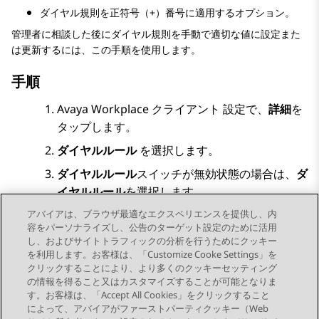
ダイヤル規則を正符号（+）番号に適用するオプション。
管理者に相談した後にダイヤル規則を手動で適切な値に設定また
は更新するには、この手順を使用します。
手順
Avaya Workplace
クライアント
設定で、
詳細
を
タップします。
ダイヤルルール
を選択します。
ダイヤルルール
スイッチが無効状態の場合は、
ダ
イヤルルール
を選択します。
アバイアは、ブラウザ最適なエクスペリエンスを提供し、内
必要なダイヤル規則を設定または更新します。
容をパーソナライズし、公告のターゲット設定のために活用
変更内容を保存します。
し、およびサイトトラフィックの分析を行うためにクッキー
を利用します。お客様は、「Customize Cooke Settings」を
クリックすることにより、より多くのクッキーセッティング
の情報を得ること又はカスタマイズすることが可能となりま
す。お客様は、「Accept All Cookies」をクリックすること
によって、アバイアがファーストパーティクッキー（Web
Send Feedback