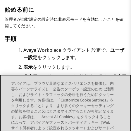
始める前に
管理者が自動設定の設定時に非表示モードを有効にしたことを確
認してください。
手順
Avaya Workplace
クライアント
設定で、
ユーザ
ー設定
をクリックします。
表示
をクリックします。
非表示モード
スイッチが無効状態の場合、
非表示
アバイアは、ブラウザ最適なエクスペリエンスを提供し、内
モード
をクリックします。
容をパーソナライズし、公告のターゲット設定のために活用
変更内容を保存します。
し、およびサイトトラフィックの分析を行うためにクッキー
を利用します。お客様は、「Customize Cooke Settings」を
クリックすることにより、より多くのクッキーセッティング
の情報を得ること又はカスタマイズすることが可能となりま
す。お客様は、「Accept All Cookies」をクリックすること
によって、アバイアがファーストパーティクッキー（Web
Send Feedback
サイト所有者によって設定されるクッキー）およびサードパ