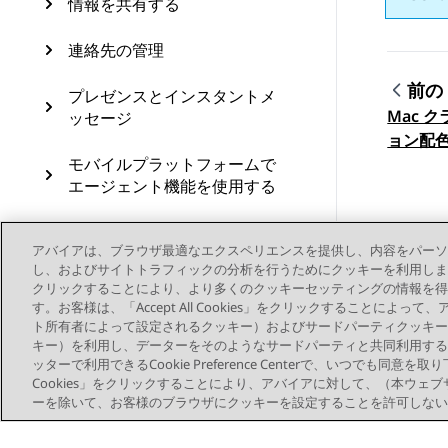
情報を共有する
連絡先の管理
前の
プレゼンスとインスタントメ
Mac 
ッセージ
トピ
ョン配
モバイルプラットフォームで
エージェント機能を使用する
Avaya Workplace クライアン
アバイアは、ブラウザ最適なエクスペリエンスを提供し、内容をパーソ
ト 設定の手動構成
し、およびサイトトラフィックの分析を行うためにクッキーを利用します。お客様は、
クリックすることにより、より多くのクッキーセッティングの情報を得
Avaya Workplace クライアン
す。お客様は、「Accept All Cookies」をクリックすることによ
トをアンインストールおよび
ト所有者によって設定されるクッキー）およびサードパーティクッキー
アップグレードする
キー）を利用し、データーをそのようなサードパーティと共同利用する
ッターで利用できるCookie Preference Centerで、いつでも同意を取
トラブルシューティング
Cookies」をクリックすることにより、アバイアに対して、（本ウェ
ーを除いて、お客様のブラウザにクッキーを設定することを許可しない
Windows プラットフォーム
でボタンモジュールおよびエ