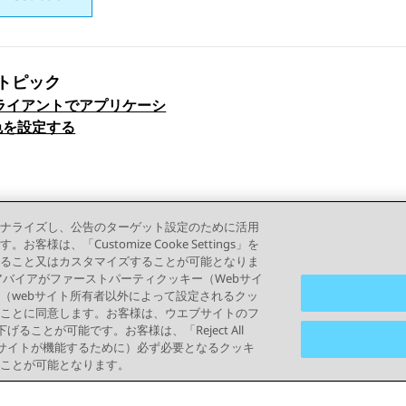
トピック
クライアントでアプリケーシ
ックナビゲーション
色を設定する
ナライズし、公告のターゲット設定のために活用
「Customize Cooke Settings」を
ること又はカスタマイズすることが可能となりま
って、アバイアがファーストパーティクッキー（Webサイ
（webサイト所有者以外によって設定されるクッ
ことに同意します。お客様は、ウエブサイトのフ
り下げることが可能です。お客様は、「Reject All
ブサイトが機能するために）必ず必要となるクッキ
ことが可能となります。