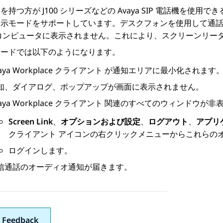
を持つ方が J100 シリーズなどの
Avaya
SIP 電話機を使用で
表示モードをサポートしています。デスクフォンを使用して通
コンピュータに表示されません。これにより、スクリーンリー
モードでは以下のようになります。
aya Workplace
クライアント
が通知エリアに最小化されます
知、ダイアログ、ポップアップが画面に表示されません。
aya Workplace
クライアント
関連のすべてのウィンドウが非表
Screen Link
、
オプションおよび設定
、
ログアウト
、
アプリ
クライアント
アイコンの右クリックメニューからこれらの
ログインします。
信通話のオーディオ通知が届きます。
 Feedback