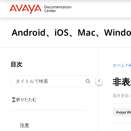
Android、iOS、Mac、Win
目次
ホーム
非表
タイトルでナビゲーションをフィルター
タイトルでナビゲーション項目を絞り込むには入力し
最終更新 
折りたたむ
Avaya Wo
注意