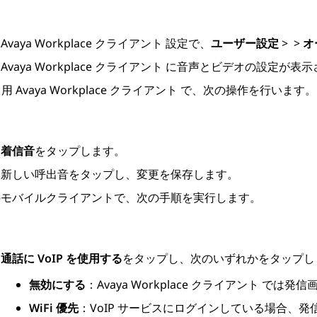
Avaya Workplace
クライアント
設定で、
ユーザー設定
>
>
オ
Avaya Workplace
クライアント
に音声とビデオの設定が表示
d 用
Avaya Workplace
クライアント
で、次の操作を行います。
着信音
をタップします。
新しい呼出音をタップし、変更を保存します。
のモバイルクライアントで、次の手順を実行します。
通話に VoIP を使用する
をタップし、次のいずれかをタップし
無効にする
：
Avaya Workplace
クライアント
では
発信
画
WiFi 優先
：VoIP サービスにログインしている場合、
発