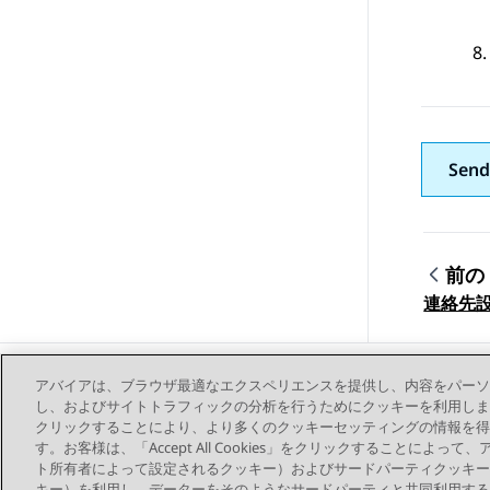
Send
前の
トピ
連絡先
アバイアは、ブラウザ最適なエクスペリエンスを提供し、内容をパーソ
し、およびサイトトラフィックの分析を行うためにクッキーを利用します。お客様は、
クリックすることにより、より多くのクッキーセッティングの情報を得
す。お客様は、「Accept All Cookies」をクリックすることによ
ト所有者によって設定されるクッキー）およびサードパーティクッキー
キー）を利用し、データーをそのようなサードパーティと共同利用する