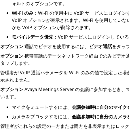
ォルトのオプションです。
Wi-Fi のみ
：Wi-Fi の使用中に VoIP サービスにログイ
VoIP オプションが表示されます。Wi-Fi を使用してい
から VoIP オプションが削除されます。
モバイルデータ優先
：VoIP サービスにログインしてい
オプション
通話でビデオを使用するには、
ビデオ通話
をタッ
オプション
携帯電話のデータネットワーク経由でのみビデオ
タップします。
管理者が VoIP 通話パラメータを Wi-Fi のみの値で設
示されません。
オプション
Avaya Meetings Server
の会議に参加するとき、
います。
マイクをミュートするには、
会議参加時に自分のマイク
カメラをブロックするには、
会議参加時に自分のカメラ
管理者がこれらの設定の一方または両方を非表示またはロッ