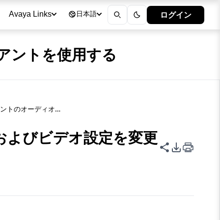
ログイン
Avaya Links
日本語
 クライアントを使用する
モバイルクライアントのオーディオおよびビデオ設定を変更する
およびビデオ設定を変更
このページを
PDFエク