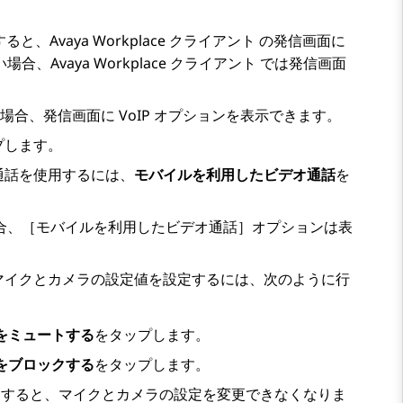
ンすると、
Avaya Workplace
クライアント
の
発信
画面に
ない場合、
Avaya Workplace
クライアント
では
発信
画面
る場合、
発信
画面に VoIP オプションを表示できます。
プします。
通話を使用するには、
モバイルを利用したビデオ通話
を
定した場合、［モバイルを利用したビデオ通話］オプションは表
マイクとカメラの設定値を設定するには、次のように行
をミュートする
をタップします。
をブロックする
をタップします。
クすると、マイクとカメラの設定を変更できなくなりま