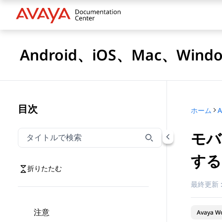
Android、iOS、Mac、Win
目次
ホーム
モバ
タイトルでナビゲーションをフィルター
タイトルでナビゲーション項目を絞り込むには入力し
する
折りたたむ
最終更新 
注意
Avaya Wo