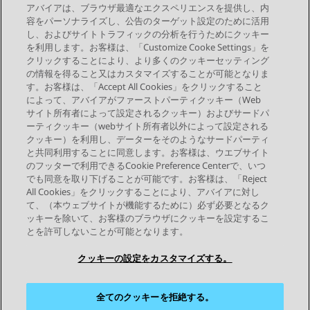
アバイアは、ブラウザ最適なエクスペリエンスを提供し、内
必要に応じて、フィールドで値を変更します。
容をパーソナライズし、公告のターゲット設定のために活用
変更内容を保存します。
し、およびサイトトラフィックの分析を行うためにクッキー
を利用します。お客様は、「Customize Cooke Settings」を
クリックすることにより、より多くのクッキーセッティング
の情報を得ること又はカスタマイズすることが可能となりま
す。お客様は、「Accept All Cookies」をクリックすること
によって、アバイアがファーストパーティクッキー（Web
Send Feedback
サイト所有者によって設定されるクッキー）およびサードパ
ーティクッキー（webサイト所有者以外によって設定される
クッキー）を利用し、データーをそのようなサードパーティ
と共同利用することに同意します。お客様は、ウエブサイト
前のトピック
次のトピック
のフッターで利用できるCookie Preference Centerで、いつ
トピックナビゲーション
でも同意を取り下げることが可能です。お客様は、「Reject
All Cookies」をクリックすることにより、アバイアに対し
て、（本ウェブサイトが機能するために）必ず必要となるク
つながりを保つ
ッキーを除いて、お客様のブラウザにクッキーを設定するこ
とを許可しないことが可能となります。
クッキーの設定をカスタマイズする。
全てのクッキーを拒絶する。