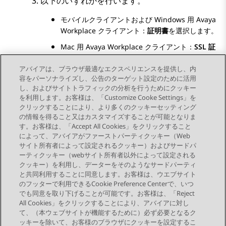
以下のいずれかを行います。
モバイルクライアントおよび
Windows 用
Avaya
Workplace
クライアント
：
証明書
を選択します。
Mac 用
Avaya Workplace
クライアント
：
SSL 証
明書
を選択します。
アバイアは、ブラウザ最適なエクスペリエンスを提供し、内
特定の証明書の詳細を表示するには、その証明書
容をパーソナライズし、公告のターゲット設定のために活用
を選択します。
し、およびサイトトラフィックの分析を行うためにクッキー
を利用します。お客様は、「Customize Cooke Settings」を
クリックすることにより、より多くのクッキーセッティング
の情報を得ること又はカスタマイズすることが可能となりま
す。お客様は、「Accept All Cookies」をクリックすること
によって、アバイアがファーストパーティクッキー（Web
Send Feedback
サイト所有者によって設定されるクッキー）およびサードパ
ーティクッキー（webサイト所有者以外によって設定される
クッキー）を利用し、データーをそのようなサードパーティ
と共同利用することに同意します。お客様は、ウエブサイト
前のトピック
次のトピック
のフッターで利用できるCookie Preference Centerで、いつ
トピックナビゲーション
でも同意を取り下げることが可能です。お客様は、「Reject
All Cookies」をクリックすることにより、アバイアに対し
て、（本ウェブサイトが機能するために）必ず必要となるク
つながりを保つ
ッキーを除いて、お客様のブラウザにクッキーを設定するこ