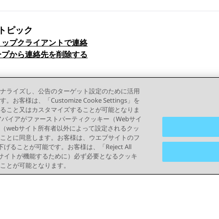
トピック
トップクライアントで連絡
ックナビゲーション
ープから連絡先を削除する
ナライズし、公告のターゲット設定のために活用
「Customize Cooke Settings」を
ること又はカスタマイズすることが可能となりま
って、アバイアがファーストパーティクッキー（Webサイ
（webサイト所有者以外によって設定されるクッ
ことに同意します。お客様は、ウエブサイトのフ
り下げることが可能です。お客様は、「Reject All
ブサイトが機能するために）必ず必要となるクッキ
ことが可能となります。