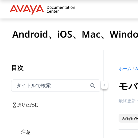
Android、iOS、Mac、Win
目次
ホーム
モバ
タイトルでナビゲーションをフィルター
タイトルでナビゲーション項目を絞り込むには入力し
最終更新 
折りたたむ
Avaya Wo
注意