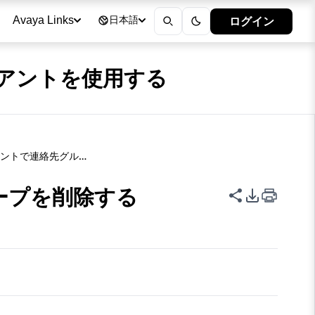
ログイン
Avaya Links
日本語
 クライアントを使用する
モバイルクライアントで連絡先グループを削除する
ープを削除する
このページを
PDFエク