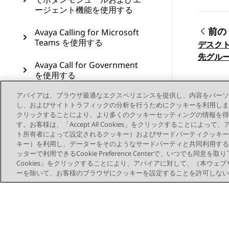
ージェント機能を使用する
前の
Avaya Calling for Microsoft
Teams を使用する
デスク
トピ
先グル
Avaya Call for Government
を使用する
アバイアは、ブラウザ最適なエクスペリエンスを提供し、内容をパーソ
Avaya Workplace クライアン
し、およびサイトトラフィックの分析を行うためにクッキーを利用します。お客様は、
トの Microsoft Outlook アド
クリックすることにより、より多くのクッキーセッティングの情報を得
インを設定する
す。お客様は、「Accept All Cookies」をクリックすることによ
ト所有者によって設定されるクッキー）およびサードパーティクッキー
リソース
キー）を利用し、データーをそのようなサードパーティと共同利用する
ッターで利用できるCookie Preference Centerで、いつでも同意を取
用語集
Cookies」をクリックすることにより、アバイアに対して、（本ウェ
ーを除いて、お客様のブラウザにクッキーを設定することを許可しない