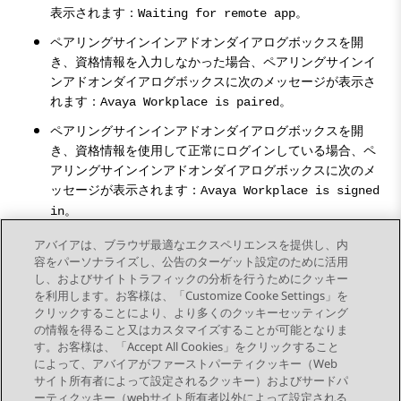
表示されます：
。
Waiting for remote app
ペアリングサインインアドオン
ダイアログボックスを開
き、資格情報を入力しなかった場合、
ペアリングサインイ
ンアドオン
ダイアログボックスに次のメッセージが表示さ
れます：
。
Avaya Workplace is paired
ペアリングサインインアドオン
ダイアログボックスを開
き、資格情報を使用して正常にログインしている場合、
ペ
アリングサインインアドオン
ダイアログボックスに次のメ
ッセージが表示されます：
Avaya Workplace is signed
。
in
Windows 用
Avaya Workplace
クライアント
からログアウトする
アバイアは、ブラウザ最適なエクスペリエンスを提供し、内
には、
ペアリングサインインアドオン
ダイアログボックスで
サイ
容をパーソナライズし、公告のターゲット設定のために活用
ンアウト
をクリックします。
し、およびサイトトラフィックの分析を行うためにクッキー
を利用します。お客様は、「Customize Cooke Settings」を
クリックすることにより、より多くのクッキーセッティング
の情報を得ること又はカスタマイズすることが可能となりま
す。お客様は、「Accept All Cookies」をクリックすること
によって、アバイアがファーストパーティクッキー（Web
Send Feedback
サイト所有者によって設定されるクッキー）およびサードパ
ーティクッキー（webサイト所有者以外によって設定される