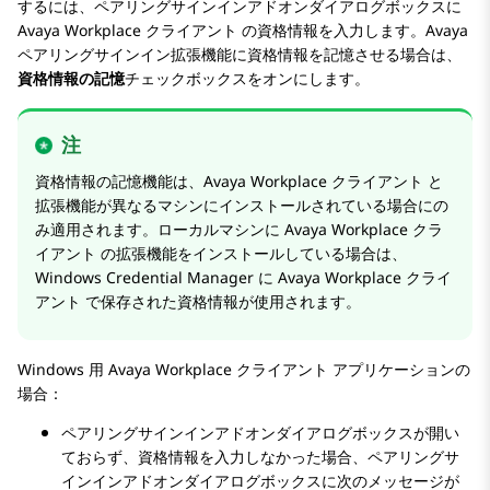
するには、
ペアリングサインインアドオン
ダイアログボックスに
Avaya Workplace
クライアント
の資格情報を入力します。
Avaya
ペアリングサインイン拡張機能に資格情報を記憶させる場合は、
資格情報の記憶
チェックボックスをオンにします。
注
資格情報の記憶機能は、
Avaya Workplace
クライアント
と
拡張機能が異なるマシンにインストールされている場合にの
み適用されます。ローカルマシンに
Avaya Workplace
クラ
イアント
の拡張機能をインストールしている場合は、
Windows Credential Manager に
Avaya Workplace
クライ
アント
で保存された資格情報が使用されます。
Windows 用
Avaya Workplace
クライアント
アプリケーションの
場合：
ペアリングサインインアドオン
ダイアログボックスが開い
ておらず、資格情報を入力しなかった場合、
ペアリングサ
インインアドオン
ダイアログボックスに次のメッセージが