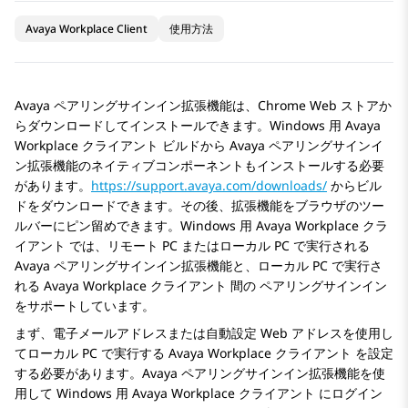
Avaya Workplace Client
使用方法
Avaya
ペアリングサインイン拡張機能は、Chrome Web ストアか
らダウンロードしてインストールできます。
Windows 用
Avaya
Workplace
クライアント
ビルドから
Avaya
ペアリングサインイ
ン拡張機能のネイティブコンポーネントもインストールする必要
があります。
https://support.avaya.com/downloads/
からビル
ドをダウンロードできます。その後、拡張機能をブラウザのツー
ルバーにピン留めできます。
Windows 用
Avaya Workplace
クラ
イアント
では、リモート PC またはローカル PC で実行される
Avaya
ペアリングサインイン拡張機能と、ローカル PC で実行さ
れる
Avaya Workplace
クライアント
間の ペアリングサインイン
をサポートしています。
まず、電子メールアドレスまたは自動設定 Web アドレスを使用し
てローカル PC で実行する
Avaya Workplace
クライアント
を設定
する必要があります。
Avaya
ペアリングサインイン拡張機能を使
用して
Windows 用
Avaya Workplace
クライアント
にログイン