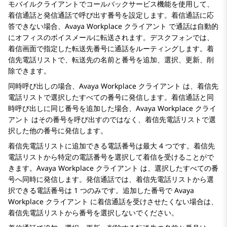
モバイルクライアントでコールバックサービス機能を使用して、
着信通話と発信通話で呼び出す番号を設定します。着信通話に応
答できない場合、
Avaya Workplace
クライアント
で通話は自動的
にオフィスのボイスメールに転送されます。デスクフォンでは、
着信
画面で指定した転送先番号に通話をルーティングします。着
信先電話リストで、転送先の名前と番号を追加、選択、更新、削
除できます。
同時呼び出しの場合、
Avaya Workplace
クライアント
は、着信先
電話リストで選択したすべての番号に発信します。着信通話と同
時呼び出しに同じ番号を追加した場合、
Avaya Workplace
クライ
アント
はその番号を呼び出すのではなく、着信先電話リストで選
択した他の番号に発信します。
着信先電話リストに追加できる電話番号は最大 4 つです。着信先
電話リストから特定の電話番号を選択して着信を受けることがで
きます。
Avaya Workplace
クライアント
は、選択したすべての番
号へ同時に発信します。発信通話では、着信先電話リストから選
択できる電話番号は 1 つのみです。追加した番号で
Avaya
Workplace
クライアント
に着信通話を受けさせたくない場合は、
着信先電話リストから番号を選択しないでください。