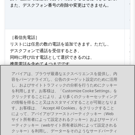
また、デスクフォン番号の削除や変更はできません。
Wo
で
す
［着信先電話］
着
リストには任意の数の電話を追加できます。ただし、
着
デスクフォンで通話を受信するとき、
Av
同時に呼び出す電話として選択できるのは、
選
携帯電話を含めて 4 つまでです。
着
Av
アバイアは、ブラウザ最適なエクスペリエンスを提供し、内
着
容をパーソナライズし、公告のターゲット設定のために活用
し、およびサイトトラフィックの分析を行うためにクッキー
を利用します。お客様は、「Customize Cooke Settings」を
クリックすることにより、より多くのクッキーセッティング
の情報を得ること又はカスタマイズすることが可能となりま
す。お客様は、「Accept All Cookies」をクリックすること
によって、アバイアがファーストパーティクッキー（Web
Send Feedback
サイト所有者によって設定されるクッキー）およびサードパ
ーティクッキー（webサイト所有者以外によって設定される
クッキー）を利用し、データーをそのようなサードパーティ