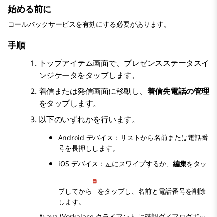
始める前に
コールバックサービスを有効にする必要があります。
手順
トップアイテム
画面で、プレゼンスステータスイ
ンジケータをタップします。
着信
または
発信
画面に移動し、
着信先電話の管理
をタップします。
以下のいずれかを行います。
Android デバイス：リストから名前または電話番
号を長押しします。
iOS デバイス：左にスワイプするか、
編集
をタッ
プしてから
をタップし、名前と電話番号を削除
します。
Avaya Workplace
クライアント
に確認ダイアログボッ