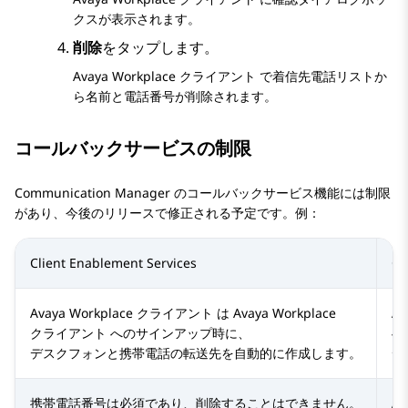
クスが表示されます。
削除
をタップします。
Avaya Workplace
クライアント
で着信先電話リストか
ら名前と電話番号が削除されます。
コールバックサービスの制限
Communication Manager
のコールバックサービス機能には制限
があり、今後のリリースで修正される予定です。例：
Client Enablement Services
Co
Avaya Workplace
クライアント
は
Avaya Workplace
Av
クライアント
へのサインアップ時に、
へ
デスクフォンと携帯電話の転送先を自動的に作成します。
デ
携帯電話番号は必須であり、削除することはできません。
Av