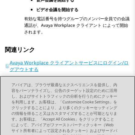
ビデオ会議を開始する
有効な電話番号を持つグループのメンバー全員での会議
通話が、
Avaya Workplace
クライアント
によって開始
されます。
関連リンク
Avaya Workplace クライアントサービスにログイン/ロ
グアウトする
Avaya Aura Device Services 設定を変更する
アバイアは、ブラウザ最適なエクスペリエンスを提供し、内
VoIP 設定を変更する
容をパーソナライズし、公告のターゲット設定のために活用
し、およびサイトトラフィックの分析を行うためにクッキー
を利用します。お客様は、「Customize Cooke Settings」を
クリックすることにより、より多くのクッキーセッティング
の情報を得ること又はカスタマイズすることが可能となりま
す。お客様は、「Accept All Cookies」をクリックすること
によって、アバイアがファーストパーティクッキー（Web
Send Feedback
サイト所有者によって設定されるクッキー）およびサードパ