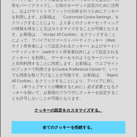
れます。
容をパーソナライズし、公告のターゲット設定のために活用
既存の理由のいずれかをタップします。
し、およびサイトトラフィックの分析を行うためにクッキー
を利用します。お客様は、「Customize Cooke Settings」を
クリックすることにより、より多くのクッキーセッティング
の情報を得ること又はカスタマイズすることが可能となりま
す。お客様は、「Accept All Cookies」をクリックすること
によって、アバイアがファーストパーティクッキー（Web
Send Feedback
サイト所有者によって設定されるクッキー）およびサードパ
ーティクッキー（webサイト所有者以外によって設定される
クッキー）を利用し、データーをそのようなサードパーティ
と共同利用することに同意します。お客様は、ウエブサイト
前のトピック
次のトピック
のフッターで利用できるCookie Preference Centerで、いつ
トピックナビゲーション
でも同意を取り下げることが可能です。お客様は、「Reject
All Cookies」をクリックすることにより、アバイアに対し
て、（本ウェブサイトが機能するために）必ず必要となるク
つながりを保つ
ッキーを除いて、お客様のブラウザにクッキーを設定するこ
とを許可しないことが可能となります。
クッキーの設定をカスタマイズする。
全てのクッキーを拒絶する。
サイトマップ
利用規約
プライバシー