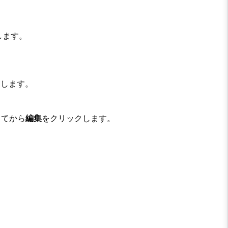
します。
クします。
してから
編集
をクリックします。