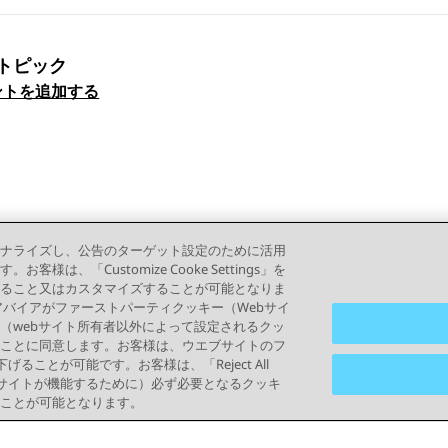
トピック
ックナビゲーション
ントを追加する
ナライズし、公告のターゲット設定のために活用
「Customize Cooke Settings」を
ること又はカスタマイズすることが可能となりま
って、アバイアがファーストパーティクッキー（Webサイ
（webサイト所有者以外によって設定されるクッ
ことに同意します。お客様は、ウエブサイトのフ
り下げることが可能です。お客様は、「Reject All
ブサイトが機能するために）必ず必要となるクッキ
ことが可能となります。