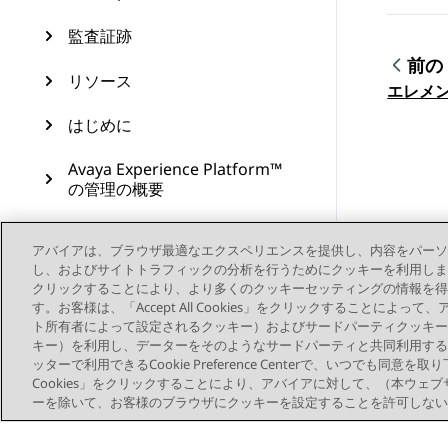
監査証跡
前の
リソース
トピ
エレメ
はじめに
Avaya Experience Platform™
の管理の概要
アプリケーションセンターの
アバイアは、ブラウザ最適なエクスペリエンスを提供し、内容をパーソ
管理の初期設定
し、およびサイトトラフィックの分析を行うためにクッキーを利用します。お客様は、
クリックすることにより、より多くのクッキーセッティングの情報を得
ソーシャルメディアアカウン
す。お客様は、「Accept All Cookies」をクリックすることによ
ト
ト所有者によって設定されるクッキー）およびサードパーティクッキー
キー）を利用し、データーをそのようなサードパーティと共同利用する
コンタクトセンターのリソー
ッターで利用できるCookie Preference Centerで、いつでも同意を取
ス
Cookies」をクリックすることにより、アバイアに対して、（本ウェ
ーを除いて、お客様のブラウザにクッキーを設定することを許可しない
機能の設定