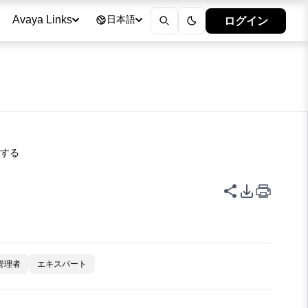
ログイン
Avaya Links
日本語
集する
このページを
PDFエク
管理者
エキスパート