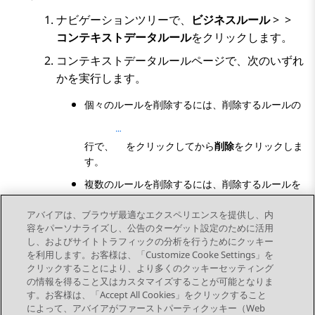
ナビゲーションツリーで、
ビジネスルール
>
>
コンテキストデータルール
をクリックします。
コンテキストデータルール
ページで、次のいずれ
かを実行します。
個々のルールを削除するには、削除するルールの
行で、
をクリックしてから
削除
をクリックしま
す。
複数のルールを削除するには、削除するルールを
選択して
削除
をクリックします。
アバイアは、ブラウザ最適なエクスペリエンスを提供し、内
確認ダイアログボックスで、
削除
をクリックしま
容をパーソナライズし、公告のターゲット設定のために活用
す。
し、およびサイトトラフィックの分析を行うためにクッキー
を利用します。お客様は、「Customize Cooke Settings」を
クリックすることにより、より多くのクッキーセッティング
の情報を得ること又はカスタマイズすることが可能となりま
す。お客様は、「Accept All Cookies」をクリックすること
によって、アバイアがファーストパーティクッキー（Web
Send Feedback