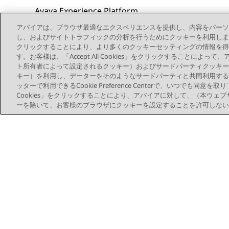
Avaya Experience Platform
を管理する（オンプレミス +
アバイアは、ブラウザ最適なエクスペリエンスを提供し、内容をパーソ
Connect）
し、およびサイトトラフィックの分析を行うためにクッキーを利用します。お客様は、
クリックすることにより、より多くのクッキーセッティングの情報を得
シングルサインオンプロトコ
す。お客様は、「Accept All Cookies」をクリックすることによ
ル
ト所有者によって設定されるクッキー）およびサードパーティクッキー
キー）を利用し、データーをそのようなサードパーティと共同利用する
ッターで利用できるCookie Preference Centerで、いつでも同意を取
Plantronics および Jabra ヘ
Cookies」をクリックすることにより、アバイアに対して、（本ウェ
ッドセットの通話制御設定
ーを除いて、お客様のブラウザにクッキーを設定することを許可しない
用語集