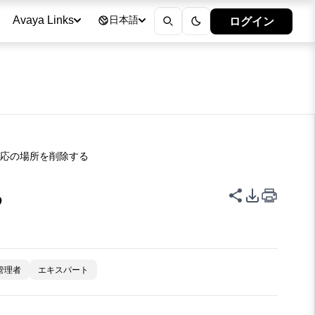
ログイン
Avaya Links
日本語
対応の場所を削除する
る
このページを
PDFエク
管理者
エキスパート