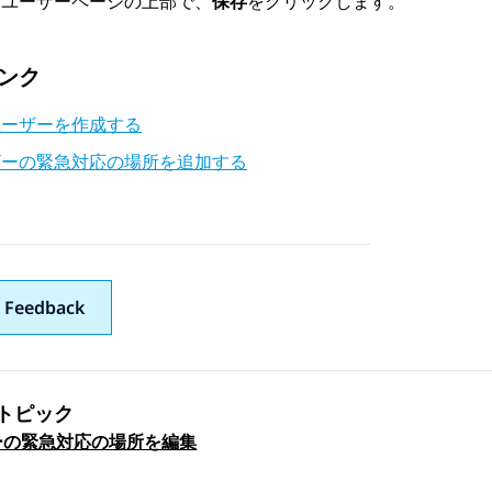
ユーザー
ページの上部で、
保存
をクリックします。
ンク
ユーザーを作成する
ザーの緊急対応の場所を追加する
 Feedback
トピック
ーの緊急対応の場所を編集
ックナビゲーション