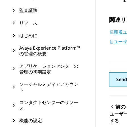
監査証跡
関連リ
リソース
新規
はじめに
ユー
Avaya Experience Platform™
の管理の概要
アプリケーションセンターの
管理の初期設定
Send
ソーシャルメディアアカウン
ト
コンタクトセンターのリソー
前の
ス
ユーザ
トピ
機能の設定
する