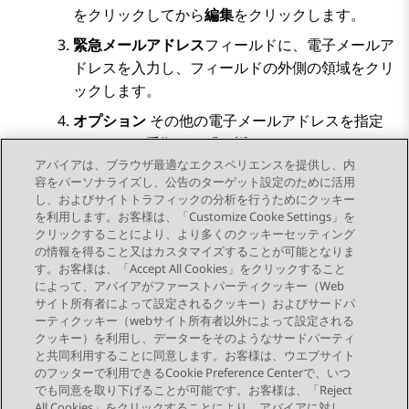
をクリックしてから
編集
をクリックします。
緊急メールアドレス
フィールドに、電子メールア
ドレスを入力し、フィールドの外側の領域をクリ
ックします。
オプション
その他の電子メールアドレスを指定
するには、手順 3 を繰り返します。
アバイアは、ブラウザ最適なエクスペリエンスを提供し、内
アカウント
ページの上部で、
保存
をクリックしま
容をパーソナライズし、公告のターゲット設定のために活用
す。
し、およびサイトトラフィックの分析を行うためにクッキー
を利用します。お客様は、「Customize Cooke Settings」を
クリックすることにより、より多くのクッキーセッティング
の情報を得ること又はカスタマイズすることが可能となりま
す。お客様は、「Accept All Cookies」をクリックすること
によって、アバイアがファーストパーティクッキー（Web
Send Feedback
サイト所有者によって設定されるクッキー）およびサードパ
ーティクッキー（webサイト所有者以外によって設定される
クッキー）を利用し、データーをそのようなサードパーティ
と共同利用することに同意します。お客様は、ウエブサイト
前のトピック
次のトピック
のフッターで利用できるCookie Preference Centerで、いつ
トピックナビゲーション
でも同意を取り下げることが可能です。お客様は、「Reject
All Cookies」をクリックすることにより、アバイアに対し