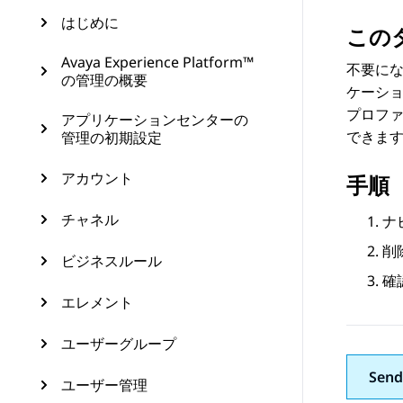
はじめに
この
Avaya Experience Platform™
不要にな
の管理の概要
ケーシ
プロフ
アプリケーションセンターの
できます
管理の初期設定
アカウント
手順
チャネル
ナ
削
ビジネスルール
確
エレメント
ユーザーグループ
Send
ユーザー管理