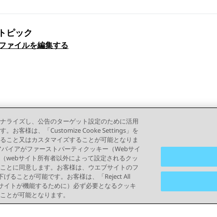
トピック
ックナビゲーション
ロファイルを編集する
ナライズし、公告のターゲット設定のために活用
「Customize Cooke Settings」を
ること又はカスタマイズすることが可能となりま
って、アバイアがファーストパーティクッキー（Webサイ
（webサイト所有者以外によって設定されるクッ
ことに同意します。お客様は、ウエブサイトのフ
り下げることが可能です。お客様は、「Reject All
ブサイトが機能するために）必ず必要となるクッキ
ことが可能となります。