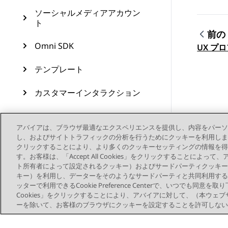
ソーシャルメディアアカウン
ト
前の
トピ
Omni SDK
UX プ
テンプレート
カスタマーインタラクション
コンタクトセンターのリソー
ス
アバイアは、ブラウザ最適なエクスペリエンスを提供し、内容をパーソ
し、およびサイトトラフィックの分析を行うためにクッキーを利用します。お客様は、
クリックすることにより、より多くのクッキーセッティングの情報を得
Workspaces
す。お客様は、「Accept All Cookies」をクリックすることによ
ト所有者によって設定されるクッキー）およびサードパーティクッキー
監査証跡
キー）を利用し、データーをそのようなサードパーティと共同利用する
ッターで利用できるCookie Preference Centerで、いつでも同意を取
機能の設定
Cookies」をクリックすることにより、アバイアに対して、（本ウェ
ーを除いて、お客様のブラウザにクッキーを設定することを許可しない
Avaya Experience Platform
を管理する（オンプレミス +