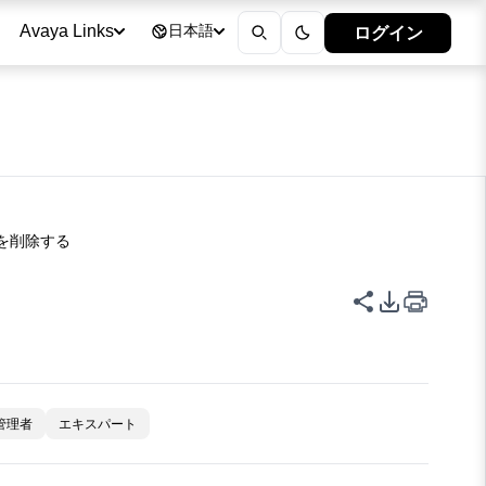
ログイン
Avaya Links
日本語
ルを削除する
このページを
PDFエク
管理者
エキスパート