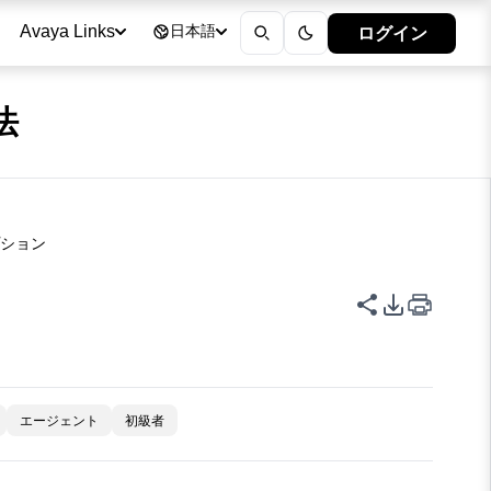
ログイン
Avaya Links
日本語
法
プション
このページを
PDFエク
エージェント
初級者