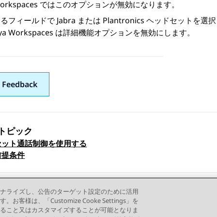
orkspaces
ではこのオプションが無効になります。
るフィールドで Jabra または Plantronics ヘッドセ
ya Workspaces
は詳細機能オプションを無効にします。
 Feedback
トピック
セット通話制御を使用する
ックナビゲーション
前提条件
ナライズし、公告のターゲット設定のために活用
「Customize Cooke Settings」を
ること又はカスタマイズすることが可能となりま