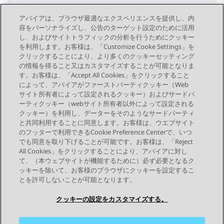
アバイアは、ブラウザ最適なエクスペリエンスを提供し、内
https://<ユーザー名>:<パスワード>@<FQDN>/Directory
ht
容をパーソナライズし、公告のターゲット設定のために活用
し、およびサイトトラフィックの分析を行うためにクッキー
を利用します。お客様は、「Customize Cooke Settings」を
クリックすることにより、より多くのクッキーセッティング
の情報を得ること又はカスタマイズすることが可能となりま
す。お客様は、「Accept All Cookies」をクリックすること
によって、アバイアがファーストパーティクッキー（Web
Send Feedback
サイト所有者によって設定されるクッキー）およびサードパ
ーティクッキー（webサイト所有者以外によって設定される
クッキー）を利用し、データーをそのようなサードパーティ
と共同利用することに同意します。お客様は、ウエブサイト
前のトピック
次のトピック
のフッターで利用できるCookie Preference Centerで、いつ
トピックナビゲーション
でも同意を取り下げることが可能です。お客様は、「Reject
All Cookies」をクリックすることにより、アバイアに対し
て、（本ウェブサイトが機能するために）必ず必要となるク
つながりを保つ
ッキーを除いて、お客様のブラウザにクッキーを設定するこ
とを許可しないことが可能となります。
クッキーの設定をカスタマイズする。