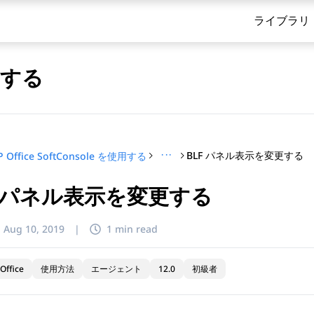
ライブラリ
使用する
···
BLF パネル表示を変更する
P Office SoftConsole を使用する
F パネル表示を変更する
てください
:
Aug 10, 2019
|
1 min read
Office
使用方法
エージェント
12.0
初級者