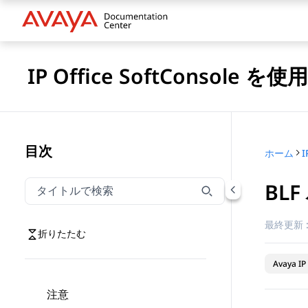
IP Office SoftConsole を
目次
ホーム
I
BL
タイトルでナビゲーションをフィルター
タイトルでナビゲーション項目を絞り込むには入力し
最終更新 
折りたたむ
Avaya IP 
注意