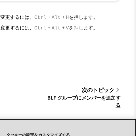
に変更するには、
+
+
を押します。
Ctrl
Alt
H
に変更するには、
+
+
を押します。
Ctrl
Alt
V
次のトピック
BLF グループにメンバーを追加す
る
つながりを保つ
クッキーの設定をカスタマイズする。