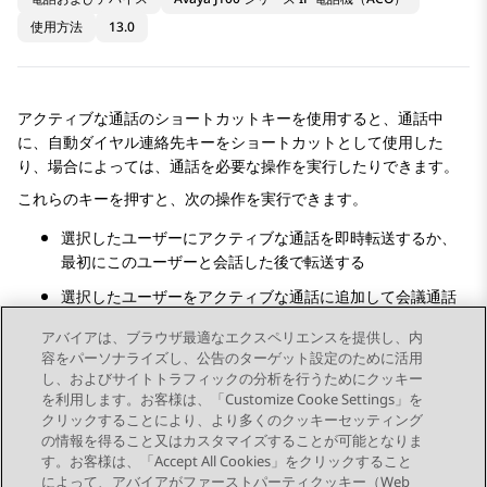
使用方法
13.0
アクティブな通話のショートカットキーを使用すると、通話中
に、自動ダイヤル連絡先キーをショートカットとして使用した
り、場合によっては、通話を必要な操作を実行したりできます。
これらのキーを押すと、次の操作を実行できます。
選択したユーザーにアクティブな通話を即時転送するか、
最初にこのユーザーと会話した後で転送する
選択したユーザーをアクティブな通話に追加して会議通話
を設定する
アバイアは、ブラウザ最適なエクスペリエンスを提供し、内
これらのショートカット操作を設定するには、システム管理者に
容をパーソナライズし、公告のターゲット設定のために活用
連絡してください。
し、およびサイトトラフィックの分析を行うためにクッキー
を利用します。お客様は、「Customize Cooke Settings」を
クリックすることにより、より多くのクッキーセッティング
の情報を得ること又はカスタマイズすることが可能となりま
す。お客様は、「Accept All Cookies」をクリックすること
によって、アバイアがファーストパーティクッキー（Web