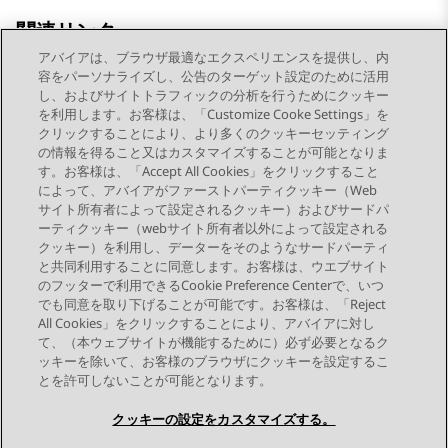
関連リンク
アバイアは、ブラウザ最適なエクスペリエンスを提供し、内
応答不可を有効/無効にする
容をパーソナライズし、公告のターゲット設定のために活用
し、およびサイトトラフィックの分析を行うためにクッキー
を利用します。お客様は、「Customize Cooke Settings」を
クリックすることにより、より多くのクッキーセッティング
の情報を得ること又はカスタマイズすることが可能となりま
す。お客様は、「Accept All Cookies」をクリックすること
によって、アバイアがファーストパーティクッキー（Web
Send Feedback
サイト所有者によって設定されるクッキー）およびサードパ
ーティクッキー（webサイト所有者以外によって設定される
クッキー）を利用し、データーをそのようなサードパーティ
と共同利用することに同意します。お客様は、ウエブサイト
前のトピック
次のトピック
のフッターで利用できるCookie Preference Centerで、いつ
トピックナビゲーション
でも同意を取り下げることが可能です。お客様は、「Reject
All Cookies」をクリックすることにより、アバイアに対し
て、（本ウェブサイトが機能するために）必ず必要となるク
つながりを保つ
ッキーを除いて、お客様のブラウザにクッキーを設定するこ
とを許可しないことが可能となります。
クッキーの設定をカスタマイズする。