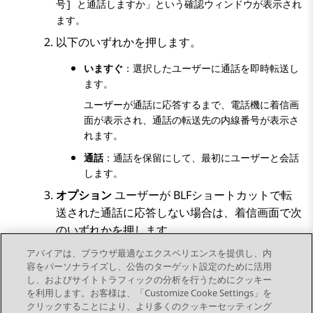
」という確認ウィンドウが表示され
号] と通話しますか
ます。
以下のいずれかを押します。
いますぐ
：選択したユーザーに通話を即時転送し
ます。
ユーザーが通話に応答するまで、電話機に
着信
画
面が表示され、通話の転送先の内線番号が表示さ
れます。
通話
：通話を保留にして、最初にユーザーと会話
します。
オプション
ユーザーが BLFショートカットで転
送された通話に応答しない場合は、
着信
画面で次
のいずれかを押します。
アバイアは、ブラウザ最適なエクスペリエンスを提供し、内
ピックアップ
：電話機で通話に応答します。
容をパーソナライズし、公告のターゲット設定のために活用
不応答
：通話を終了します。
し、およびサイトトラフィックの分析を行うためにクッキー
を利用します。お客様は、「Customize Cooke Settings」を
クリックすることにより、より多くのクッキーセッティング