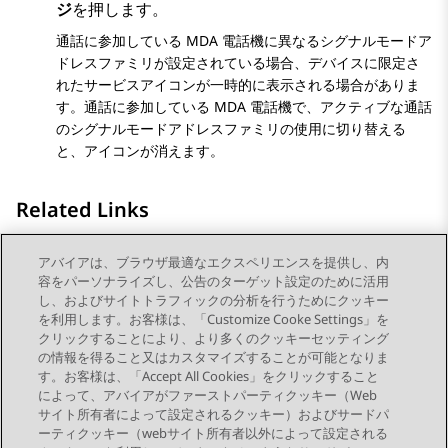
ジ
を押します。
通話に参加している MDA 電話機に異なるシグナルモードア
ドレスファミリが設定されている場合、デバイスに限定さ
れたサービスアイコンが一時的に表示される場合がありま
す。通話に参加している MDA 電話機で、アクティブな通話
のシグナルモードアドレスファミリの使用に切り替える
と、アイコンが消えます。
Related Links
保留なしの会議に参加者を追加する
アバイアは、ブラウザ最適なエクスペリエンスを提供し、内
容をパーソナライズし、公告のターゲット設定のために活用
マルチデバイスアクセス
し、およびサイトトラフィックの分析を行うためにクッキー
を利用します。お客様は、「Customize Cooke Settings」を
クリックすることにより、より多くのクッキーセッティング
の情報を得ること又はカスタマイズすることが可能となりま
す。お客様は、「Accept All Cookies」をクリックすること
によって、アバイアがファーストパーティクッキー（Web
Send Feedback
サイト所有者によって設定されるクッキー）およびサードパ
ーティクッキー（webサイト所有者以外によって設定される