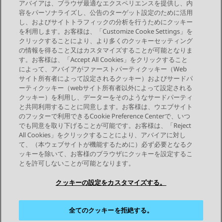
アバイアは、ブラウザ最適なエクスペリエンスを提供し、内
夜間モード
までスクロールして
切り替え
を押す
容をパーソナライズし、公告のターゲット設定のために活用
と、この機能が有効化/無効化されます。
し、およびサイトトラフィックの分析を行うためにクッキー
を利用します。お客様は、「Customize Cooke Settings」を
クリックすることにより、より多くのクッキーセッティング
の情報を得ること又はカスタマイズすることが可能となりま
す。お客様は、「Accept All Cookies」をクリックすること
によって、アバイアがファーストパーティクッキー（Web
Send Feedback
サイト所有者によって設定されるクッキー）およびサードパ
ーティクッキー（webサイト所有者以外によって設定される
クッキー）を利用し、データーをそのようなサードパーティ
と共同利用することに同意します。お客様は、ウエブサイト
前のトピック
次のトピック
のフッターで利用できるCookie Preference Centerで、いつ
トピックナビゲーション
でも同意を取り下げることが可能です。お客様は、「Reject
All Cookies」をクリックすることにより、アバイアに対し
て、（本ウェブサイトが機能するために）必ず必要となるク
つながりを保つ
ッキーを除いて、お客様のブラウザにクッキーを設定するこ
とを許可しないことが可能となります。
クッキーの設定をカスタマイズする。
全てのクッキーを拒絶する。