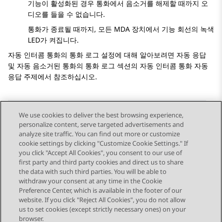
기능이 활성화된 경우 통화에서 음소거를 해제할 때까지 오
디오를 들을 수 없습니다.
통화가 종료될 때까지, 모든 MDA 장치에서 기능 회선의 녹색
LED가 켜집니다.
자동 인터콤 통화의 통화 로그 설정에 대해 알아보려면 자동 응답
및 자동 음소거된 통화의 통화 로그 섹션의 자동 인터콤 통화 자동
응답 주제에서 참조하십시오.
We use cookies to deliver the best browsing experience,
personalize content, serve targeted advertisements and
Send Feedback
analyze site traffic. You can find out more or customize
cookie settings by clicking "Customize Cookie Settings." If
you click "Accept All Cookies", you consent to our use of
first party and third party cookies and direct us to share
이전 항목
다음 항목
the data with such third parties. You will be able to
Topic navigation
withdraw your consent at any time in the Cookie
Preference Center, which is available in the footer of our
website. If you click "Reject All Cookies", you do not allow
STAY CONNECTED
us to set cookies (except strictly necessary ones) on your
browser.