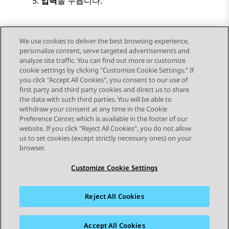
입력
을 누릅니다.
We use cookies to deliver the best browsing experience,
personalize content, serve targeted advertisements and
Send Feedback
analyze site traffic. You can find out more or customize
cookie settings by clicking "Customize Cookie Settings." If
you click "Accept All Cookies", you consent to our use of
first party and third party cookies and direct us to share
이전 항목
다음 항목
the data with such third parties. You will be able to
Topic navigation
withdraw your consent at any time in the Cookie
Preference Center, which is available in the footer of our
website. If you click "Reject All Cookies", you do not allow
STAY CONNECTED
us to set cookies (except strictly necessary ones) on your
browser.
Customize Cookie Settings
Reject All Cookies
사이트맵
사용 약관
개인 정보
쿠키 정책
등록 상표
접근성
Accept All Cookies