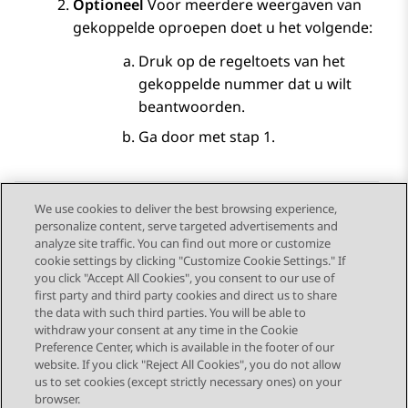
Optioneel
Voor meerdere weergaven van
gekoppelde oproepen doet u het volgende:
Druk op de regeltoets van het
gekoppelde nummer dat u wilt
beantwoorden.
Ga door met stap 1.
We use cookies to deliver the best browsing experience,
personalize content, serve targeted advertisements and
Send Feedback
analyze site traffic. You can find out more or customize
cookie settings by clicking "Customize Cookie Settings." If
you click "Accept All Cookies", you consent to our use of
first party and third party cookies and direct us to share
Vorig onderwerp
Volgend onderwerp
the data with such third parties. You will be able to
Topic navigation
withdraw your consent at any time in the Cookie
Preference Center, which is available in the footer of our
website. If you click "Reject All Cookies", you do not allow
STAY CONNECTED
us to set cookies (except strictly necessary ones) on your
browser.