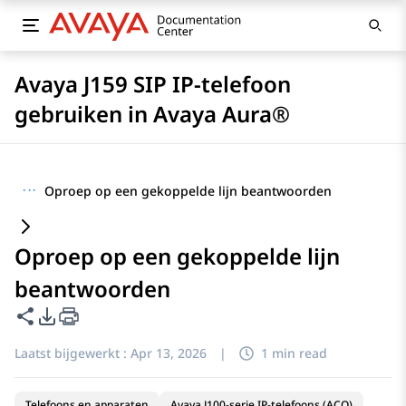
Avaya J159 SIP IP-telefoon
gebruiken in Avaya Aura®
···
Oproep op een gekoppelde lijn beantwoorden
Oproep op een gekoppelde lijn
beantwoorden
Deze pagina delen
Opties voor PDF exporteren
Laatst bijgewerkt :
Apr 13, 2026
|
1 min read
Telefoons en apparaten
Avaya J100-serie IP-telefoons (ACO)