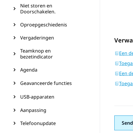
Niet storen en
Doorschakelen.
Oproepgeschiedenis
Vergaderingen
Verwa
Teamknop en
Een d
bezetindicator
Toega
Agenda
Een d
Geavanceerde functies
Toega
USB-apparaten
Aanpassing
Send
Telefoonupdate