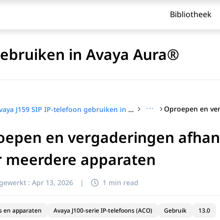
Bibliotheek
 gebruiken in Avaya Aura®
···
Avaya J159 SIP IP-telefoon gebruiken in Avaya Aura®
oepen en vergaderingen afhan
r meerdere apparaten
jgewerkt :
Apr 13, 2026
|
1 min read
s en apparaten
Avaya J100-serie IP-telefoons (ACO)
Gebruik
13.0