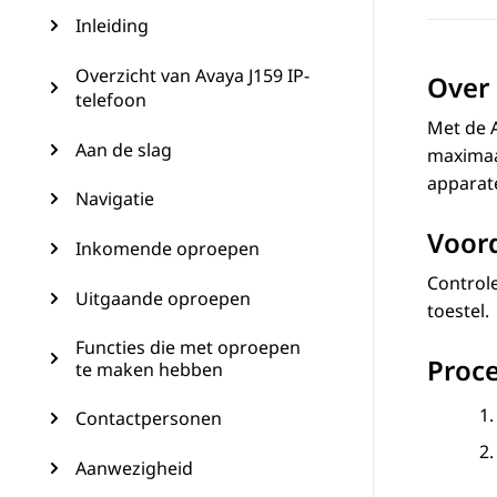
Inleiding
Overzicht van Avaya J159 IP-
Over 
telefoon
Met de
Aan de slag
maximaa
apparat
Navigatie
Voord
Inkomende oproepen
Control
Uitgaande oproepen
toestel.
Functies die met oproepen
Proc
te maken hebben
Contactpersonen
Aanwezigheid