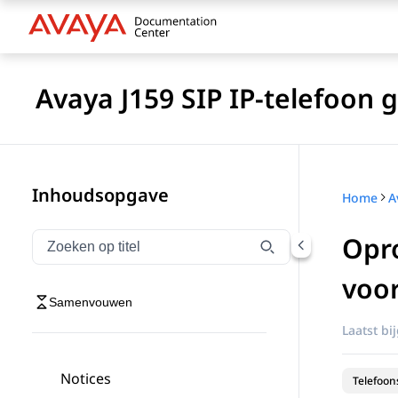
Avaya J159 SIP IP-telefoon
Inhoudsopgave
Home
Opr
Navigatie op titel filteren
Typen om navigatie-items op titel te filteren
voo
Samenvouwen
Laatst bi
Notices
Telefoon