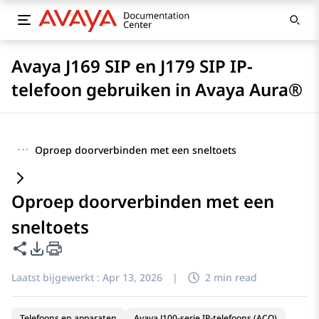
Avaya J169 SIP en J179 SIP IP-
telefoon gebruiken in Avaya Aura®
···
Oproep doorverbinden met een sneltoets
Oproep doorverbinden met een
sneltoets
Deze pagina delen
Opties voor PDF exporteren
Laatst bijgewerkt :
Apr 13, 2026
|
2 min read
Telefoons en apparaten
Avaya J100-serie IP-telefoons (ACO)