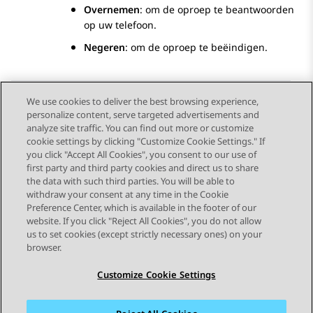
Overnemen
: om de oproep te beantwoorden
op uw telefoon.
Negeren
: om de oproep te beëindigen.
We use cookies to deliver the best browsing experience,
personalize content, serve targeted advertisements and
Send Feedback
analyze site traffic. You can find out more or customize
cookie settings by clicking "Customize Cookie Settings." If
you click "Accept All Cookies", you consent to our use of
first party and third party cookies and direct us to share
Vorig onderwerp
Volgend onderwerp
the data with such third parties. You will be able to
Topic navigation
withdraw your consent at any time in the Cookie
Preference Center, which is available in the footer of our
website. If you click "Reject All Cookies", you do not allow
STAY CONNECTED
us to set cookies (except strictly necessary ones) on your
browser.
Customize Cookie Settings