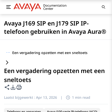
Avaya J169 SIP en J179 SIP IP-
telefoon gebruiken in Avaya Aura®
···
Een vergadering opzetten met een sneltoets
Een vergadering opzetten met een
sneltoets
Deze pagina delen
Opties voor PDF exporteren
Laatst bijgewerkt :
Apr 13, 2026
|
1 min read
Telefoons en apparaten
Avaya J100-serie IP-telefoons (ACO)