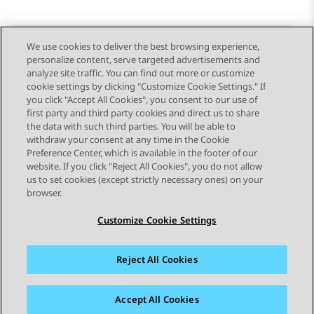
We use cookies to deliver the best browsing experience,
personalize content, serve targeted advertisements and
Send Feedback
analyze site traffic. You can find out more or customize
cookie settings by clicking "Customize Cookie Settings." If
you click "Accept All Cookies", you consent to our use of
first party and third party cookies and direct us to share
Vorig onderwerp
Volgend onderwerp
the data with such third parties. You will be able to
Topic navigation
withdraw your consent at any time in the Cookie
Preference Center, which is available in the footer of our
website. If you click "Reject All Cookies", you do not allow
STAY CONNECTED
us to set cookies (except strictly necessary ones) on your
browser.
Customize Cookie Settings
Reject All Cookies
Siteoverzicht
Gebruiksvoorwaarden
Privacy
Cookiebeleid
Handelsmerken
Toegankelijkheid
Accept All Cookies
© 2026 Avaya LLC