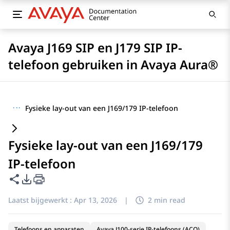
Avaya J169 SIP en J179 SIP IP-
telefoon gebruiken in Avaya Aura®
···
Fysieke lay-out van een J169/179 IP-telefoon
Fysieke lay-out van een J169/179
IP-telefoon
Deze pagina delen
Opties voor PDF exporteren
Laatst bijgewerkt :
Apr 13, 2026
|
2 min read
Telefoons en apparaten
Avaya J100-serie IP-telefoons (ACO)