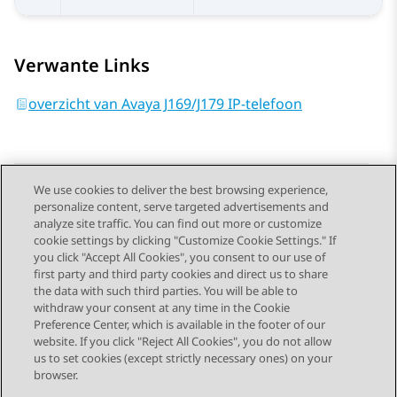
Verwante Links
overzicht van Avaya J169/J179 IP-telefoon
We use cookies to deliver the best browsing experience,
personalize content, serve targeted advertisements and
Send Feedback
analyze site traffic. You can find out more or customize
cookie settings by clicking "Customize Cookie Settings." If
you click "Accept All Cookies", you consent to our use of
first party and third party cookies and direct us to share
Vorig onderwerp
Volgend onderwerp
the data with such third parties. You will be able to
Topic navigation
withdraw your consent at any time in the Cookie
Preference Center, which is available in the footer of our
website. If you click "Reject All Cookies", you do not allow
STAY CONNECTED
us to set cookies (except strictly necessary ones) on your
browser.