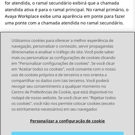
for atendida, o ramal secundário exibirá que a chamada
atendida ativa é para o ramal principal. No ramal primário, o
Avaya Workplace
exibe uma aparência em ponte para fazer
uma ponte com a chamada atendida no ramal secundário.
Utilizamos cookies para oferecer a melhor experiência de
navegação, personalizar o conteúdo, servir propagandas
direcionadas e analisar o tráfego do site. Você pode saber
Send Feedback
mais ou personalizar as configurações de cookies clicando
em "Personalizar configurações de cookies". Se você clicar
em "Aceitar todos os cookies", você consente com o nosso
uso de cookies próprios e de terceiros e nos orienta a
Tópico anterior
Próximo tópico
compartilhar os dados com tais terceiros. Você poderá
Topic navigation
revogar seu consentimento a qualquer momento no
Centro de Preferências de Cookie, que está disponível no
rodapé de nosso website. Se você clicar em "Rejeitar todos
STAY CONNECTED
os cookies", você não nos permite colocar cookies (exceto
os estritamente necessários) em seu navegador.
Personalizar a configuração de cookie