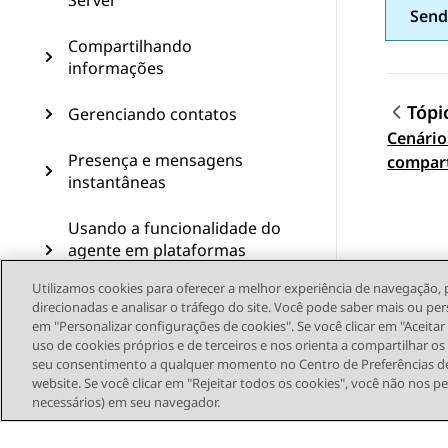
Server
Send
Compartilhando
informações
Tópi
Gerenciando contatos
Cenário
Topic
Presença e mensagens
compar
instantâneas
Usando a funcionalidade do
agente em plataformas
móveis
Utilizamos cookies para oferecer a melhor experiência de navegação, 
direcionadas e analisar o tráfego do site. Você pode saber mais ou per
Configuração manual do
em "Personalizar configurações de cookies". Se você clicar em "Aceita
Avaya Workplace
uso de cookies próprios e de terceiros e nos orienta a compartilhar o
seu consentimento a qualquer momento no Centro de Preferências de
website. Se você clicar em "Rejeitar todos os cookies", você não nos p
Desinstalando e atualizando
necessários) em seu navegador.
o Avaya Workplace