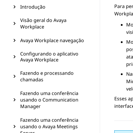
Para per
Introdução
Workpla
Visão geral do Avaya
Mo
Workplace
vi
Avaya Workplace navegação
Mo
po
Configurando o aplicativo
at
Avaya Workplace
pr
Fazendo e processando
Na
chamadas
Mic
vel
Fazendo uma conferência
Esses a
usando o Communication
interfa
Manager
Fazendo uma conferência
usando o Avaya Meetings