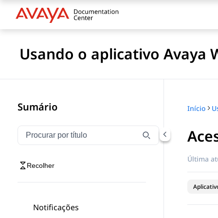
Usando o aplicativo Avaya 
Sumário
Início
Aces
Filtrar navegação por título
Digite para filtrar itens de navegação por título
Última at
Recolher
Aplicati
Notificações