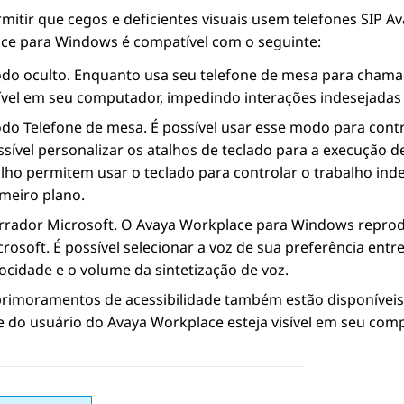
mitir que cegos e deficientes visuais usem telefones SIP
Av
ce
para Windows
é compatível com o seguinte:
do oculto. Enquanto usa seu telefone de mesa para chama
sível em seu computador, impedindo interações indesejadas c
do Telefone de mesa. É possível usar esse modo para contr
ssível personalizar os atalhos de teclado para a execução d
alho permitem usar o teclado para controlar o trabalho ind
imeiro plano.
rrador Microsoft. O
Avaya Workplace
para Windows
reprod
rosoft. É possível selecionar a voz de sua preferência entr
ocidade e o volume da sintetização de voz.
primoramentos de acessibilidade também estão disponíveis
ce do usuário do
Avaya Workplace
esteja visível em seu com