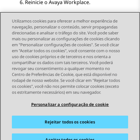
Reinicie o
Avaya Workplace
.
Utilizamos cookies para oferecer a melhor experiência de
navegação, personalizar o conteúdo, servir propagandas
direcionadas e analisar o tráfego do site. Você pode saber
Send Feedback
mais ou personalizar as configurações de cookies clicando
em "Personalizar configurações de cookies". Se você clicar
em "Aceitar todos os cookies", você consente com o nosso
uso de cookies próprios e de terceiros e nos orienta a
Tópico anterior
Próximo tópico
compartilhar os dados com tais terceiros. Você poderá
Topic navigation
revogar seu consentimento a qualquer momento no
Centro de Preferências de Cookie, que está disponível no
rodapé de nosso website. Se você clicar em "Rejeitar todos
STAY CONNECTED
os cookies", você não nos permite colocar cookies (exceto
os estritamente necessários) em seu navegador.
Personalizar a configuração de cookie
Rejeitar todos os cookies
Mapa do site
Termos de Uso
Privacidade
Política de Cookies
Marcas registradas
Acessibilidade
Aceitar todos os cookies