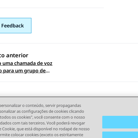
 Feedback
co anterior
o uma chamada de voz
 navigation
o para um grupo de
s em aplicativos para
personalizar o conteúdo, servir propagandas
sonalizar as configurações de cookies clicando
r todos os cookies", você consente com o nosso
s dados com tais terceiros. Você poderá revogar
 Cookie, que está disponível no rodapé de nosso
s de Uso
Privacidade
Política de Cookies
Marcas registrada
ermite colocar cookies (exceto os estritamente