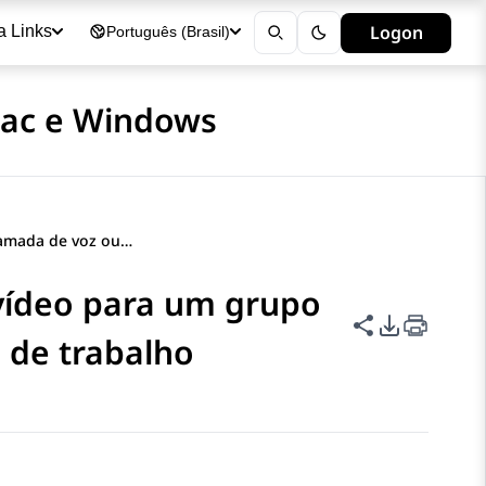
Logon
a Links
Português (Brasil)
Mac e Windows
Fazendo uma chamada de voz ou vídeo para um grupo de contatos em aplicativos na área de trabalho
ídeo para um grupo
Compartilha
Opções de
 de trabalho