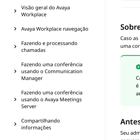
Visão geral do Avaya
Workplace
Sobre
Avaya Workplace navegação
Caso as
Fazendo e processando
uma con
chamadas
Fazendo uma conferência
usando o Communication
C
Manager
é
Fazendo uma conferência
a
usando o Avaya Meetings
Server
Antes
Compartilhando
informações
Seu adm