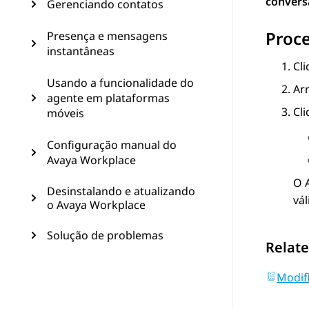
convers
Gerenciando contatos
Proc
Presença e mensagens
instantâneas
Cl
Usando a funcionalidade do
Ar
agente em plataformas
Cl
móveis
Configuração manual do
Avaya Workplace
O
Desinstalando e atualizando
vál
o Avaya Workplace
Solução de problemas
Relate
Modif