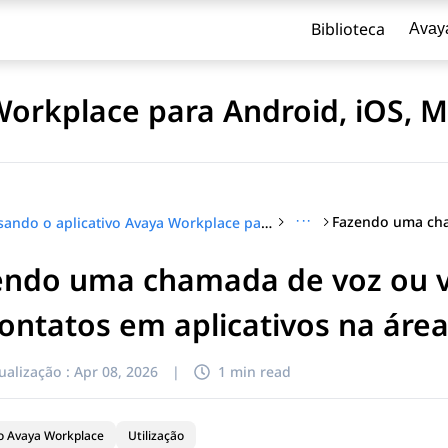
Biblioteca
Avay
Workplace para Android, iOS, 
···
Usando o aplicativo Avaya Workplace para Android, iOS, Mac e Windows
endo uma chamada de voz ou v
ontatos em aplicativos na área
ualização :
Apr 08, 2026
|
1 min read
vo Avaya Workplace
Utilização