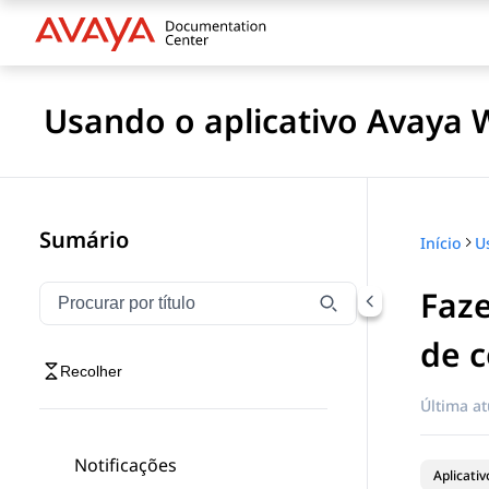
Usando o aplicativo Avaya 
Sumário
Início
Faz
Filtrar navegação por título
Digite para filtrar itens de navegação por título
de c
Recolher
Última at
Notificações
Aplicati