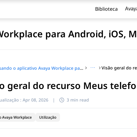
Biblioteca
Avay
Workplace para Android, iOS, 
···
Usando o aplicativo Avaya Workplace para Android, iOS, Mac e Windows
o geral do recurso Meus telef
ualização :
Apr 08, 2026
|
3 min read
vo Avaya Workplace
Utilização