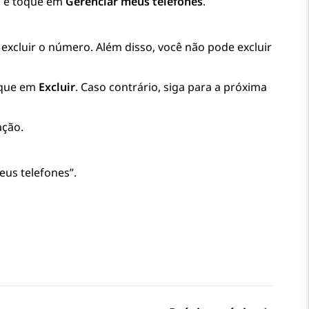
s
e toque em
Gerenciar meus telefones
.
 excluir o número. Além disso, você não pode excluir
oque em
Excluir
. Caso contrário, siga para a próxima
ação.
eus telefones”.