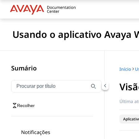
Usando o aplicativo Avaya 
Sumário
Início
Visã
Filtrar navegação por título
Digite para filtrar itens de navegação por título
Última at
Recolher
Aplicati
Notificações