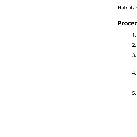
Habilita
Proce