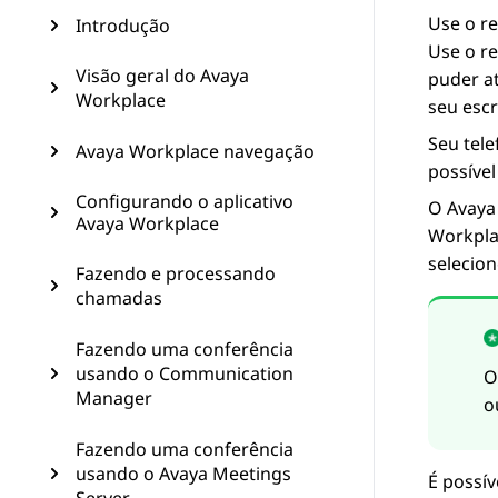
Use o re
Introdução
Use o r
Visão geral do Avaya
puder a
Workplace
seu escr
Seu tel
Avaya Workplace navegação
possível
Configurando o aplicativo
O
Avaya
Avaya Workplace
Workpla
selecio
Fazendo e processando
chamadas
Fazendo uma conferência
usando o Communication
O
Manager
o
Fazendo uma conferência
usando o Avaya Meetings
É possív