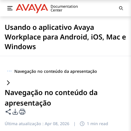
Usando o aplicativo Avaya
Workplace para Android, iOS, Mac e
Windows
···
Navegação no conteúdo da apresentação
Navegação no conteúdo da
apresentação
Compartilhar esta página
Opções de exportação de PDF
Última atualização :
Apr 08, 2026
|
1 min read