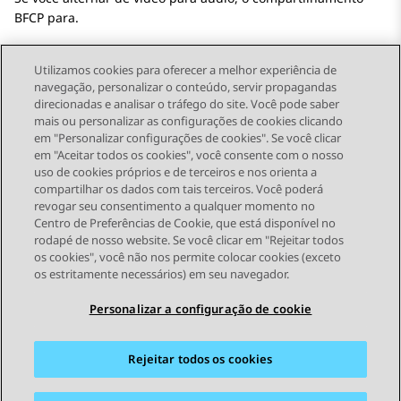
BFCP para.
Utilizamos cookies para oferecer a melhor experiência de
navegação, personalizar o conteúdo, servir propagandas
direcionadas e analisar o tráfego do site. Você pode saber
Send Feedback
mais ou personalizar as configurações de cookies clicando
em "Personalizar configurações de cookies". Se você clicar
em "Aceitar todos os cookies", você consente com o nosso
uso de cookies próprios e de terceiros e nos orienta a
Tópico anterior
Próximo tópico
compartilhar os dados com tais terceiros. Você poderá
Topic navigation
revogar seu consentimento a qualquer momento no
Centro de Preferências de Cookie, que está disponível no
rodapé de nosso website. Se você clicar em "Rejeitar todos
STAY CONNECTED
os cookies", você não nos permite colocar cookies (exceto
os estritamente necessários) em seu navegador.
Personalizar a configuração de cookie
Rejeitar todos os cookies
Mapa do site
Termos de Uso
Privacidade