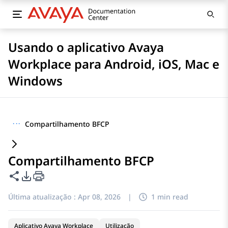
Usando o aplicativo Avaya
Workplace para Android, iOS, Mac e
Windows
···
Compartilhamento BFCP
Compartilhamento BFCP
Compartilhar esta página
Opções de exportação de PDF
Última atualização :
Apr 08, 2026
|
1 min read
Aplicativo Avaya Workplace
Utilização