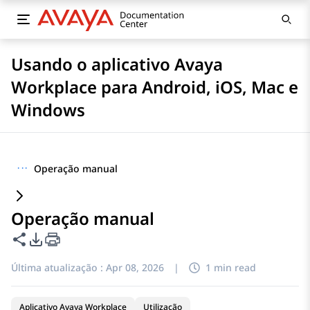
Usando o aplicativo Avaya
Workplace para Android, iOS, Mac e
Windows
···
Operação manual
Operação manual
Compartilhar esta página
Opções de exportação de PDF
Última atualização :
Apr 08, 2026
|
1 min read
Aplicativo Avaya Workplace
Utilização