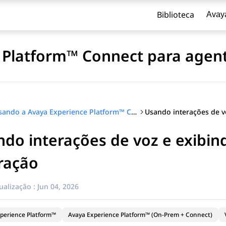
Biblioteca
Avay
 Platform™ Connect para agen
Usando a Avaya Experience Platform™ Connect para agentes
do interações de voz e exibin
ração
ualização :
Jun 04, 2026
perience Platform™
Avaya Experience Platform™ (On-Prem + Connect)