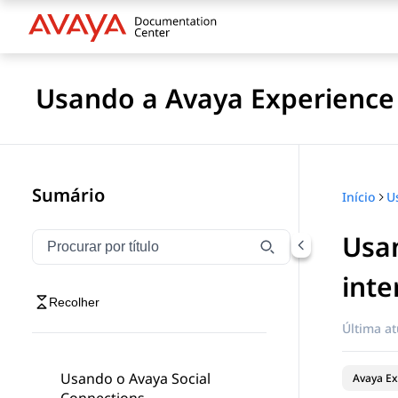
Usando a Avaya Experience
Sumário
Início
Usan
Filtrar navegação por título
Digite para filtrar itens de navegação por título
inte
Recolher
Última at
Usando o Avaya Social
Avaya Ex