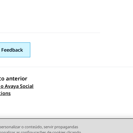
 Feedback
co anterior
o Avaya Social
 navigation
tions
personalizar o conteúdo, servir propagandas
sonalizar as configurações de cookies clicando