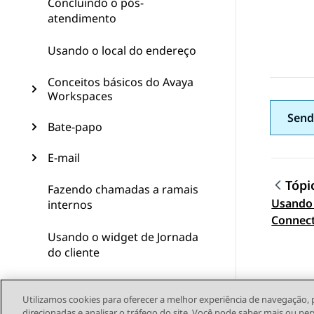
Concluindo o pós-
atendimento
Usando o local do endereço
Conceitos básicos do Avaya
Workspaces
Send
Bate-papo
E-mail
Tópi
Fazendo chamadas a ramais
Usando 
internos
Topic
Connec
Usando o widget de Jornada
do cliente
Consultando outros
usuários e transferindo
Utilizamos cookies para oferecer a melhor experiência de navegação, 
direcionadas e analisar o tráfego do site. Você pode saber mais ou per