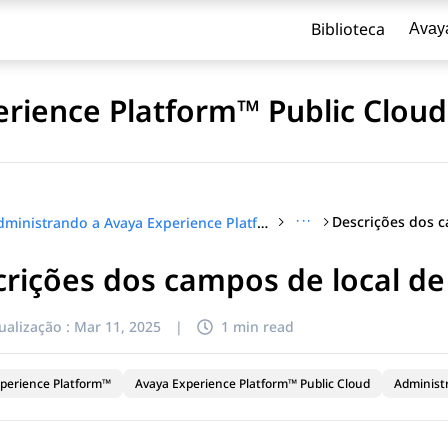
Biblioteca
Avay
rience Platform™ Public Cloud
···
Administrando a Avaya Experience Platform™ Public Cloud
rições dos campos de local d
ualização :
Mar 11, 2025
|
1 min read
perience Platform™
Avaya Experience Platform™ Public Cloud
Administ