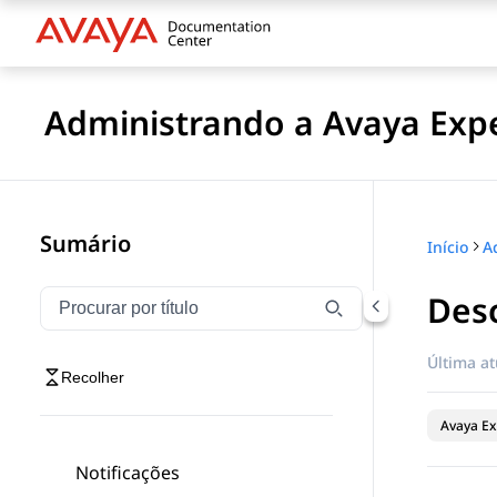
Administrando a Avaya Expe
Sumário
Início
Desc
Filtrar navegação por título
Digite para filtrar itens de navegação por título
Última at
Recolher
Avaya Ex
Notificações