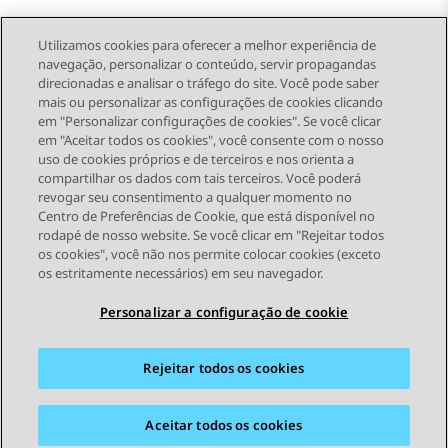
Utilizamos cookies para oferecer a melhor experiência de
navegação, personalizar o conteúdo, servir propagandas
direcionadas e analisar o tráfego do site. Você pode saber
Send Feedback
mais ou personalizar as configurações de cookies clicando
em "Personalizar configurações de cookies". Se você clicar
em "Aceitar todos os cookies", você consente com o nosso
uso de cookies próprios e de terceiros e nos orienta a
Tópico anterior
Próximo tópico
compartilhar os dados com tais terceiros. Você poderá
Topic navigation
revogar seu consentimento a qualquer momento no
Centro de Preferências de Cookie, que está disponível no
rodapé de nosso website. Se você clicar em "Rejeitar todos
STAY CONNECTED
os cookies", você não nos permite colocar cookies (exceto
os estritamente necessários) em seu navegador.
Personalizar a configuração de cookie
Rejeitar todos os cookies
Mapa do site
Termos de Uso
Privacidade
Política de Cookies
Marcas registradas
Acessibilidade
Aceitar todos os cookies
© 2026 Avaya LLC